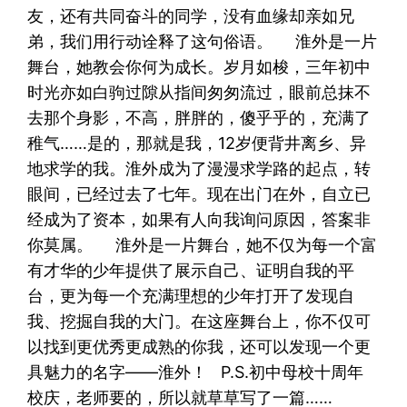
友，还有共同奋斗的同学，没有血缘却亲如兄
弟，我们用行动诠释了这句俗语。 淮外是一片
舞台，她教会你何为成长。岁月如梭，三年初中
时光亦如白驹过隙从指间匆匆流过，眼前总抹不
去那个身影，不高，胖胖的，傻乎乎的，充满了
稚气……是的，那就是我，12岁便背井离乡、异
地求学的我。淮外成为了漫漫求学路的起点，转
眼间，已经过去了七年。现在出门在外，自立已
经成为了资本，如果有人向我询问原因，答案非
你莫属。 淮外是一片舞台，她不仅为每一个富
有才华的少年提供了展示自己、证明自我的平
台，更为每一个充满理想的少年打开了发现自
我、挖掘自我的大门。在这座舞台上，你不仅可
以找到更优秀更成熟的你我，还可以发现一个更
具魅力的名字——淮外！ P.S.初中母校十周年
校庆，老师要的，所以就草草写了一篇……