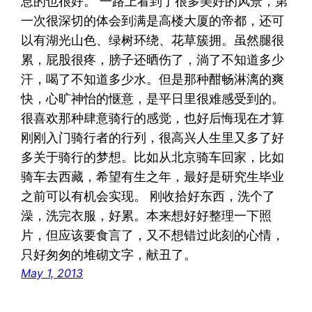
息的也很好。 一路上看到了很多美好的风景，第
一次很深切的体会到满是高楼大厦的帝都，还可
以有湖光山色、绿树环绕、花草簇拥。虽然腿很
累，屁股很疼，膀子还晒伤了，淌了不知道多少
汗，喝了不知道多少水。但是那种酣畅淋漓的爽
快，心旷神怡的惬意，是平日里很难感受到的。
很喜欢那种肆意骑行的感觉，也好后悔现在才算
刚刚入门骑行者的行列，很高兴人生里又多了好
多关于骑行的梦想。比如从北京骑车回家，比如
骑车去西藏，希望有生之年，最好是研究生毕业
之前可以有机会实现。 刚收拾好东西，洗个了
澡，洗完衣服，好累。本来想好好整理一下照
片，但应该要食言了，又不想错过此刻的心情，
只好匆匆的堆砌文字，献丑了。
May 1, 2013