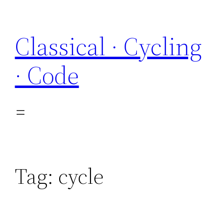
Skip
to
Classical · Cycling
content
· Code
Tag:
cycle