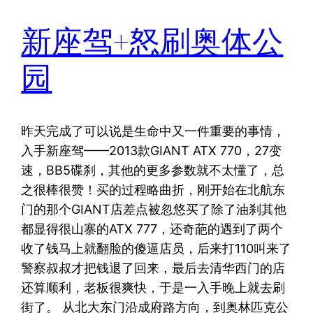
新座驾+怒刷奥体公
园
昨天完成了可以说是生命中又一件重要的事情，
入手新座驾——2013款GIANT ATX 770，27变
速，BB5碟刹，其他的更多参数就不太懂了，总
之很棒很赞！买的过程略曲折，刚开始在北航东
门的那个GIANT店差点被忽悠买了除了油刹其他
都显得很山寨的ATX 777，还奇葩的遇到了两个
收了钱马上就翻脸的傻逼店员，后来打110叫来了
警察叔叔才把钱退了回来，最后去清华西门的店
还算顺利，老板很爽快，于是一入手晚上就去刷
街了。 从北大东门沿成府路方向，到奥林匹克公