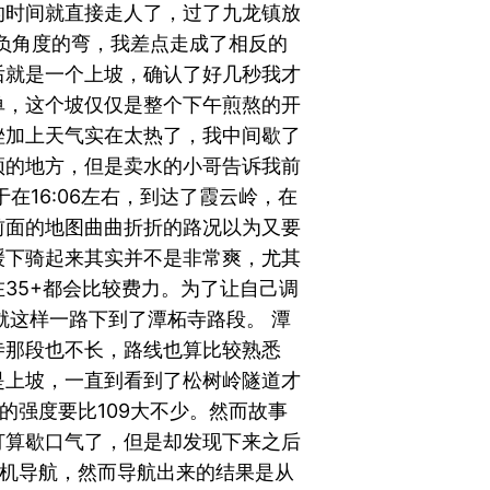
的时间就直接走人了，过了九龙镇放
个负角度的弯，我差点走成了相反的
后就是一个上坡，确认了好几秒我才
单，这个坡仅仅是整个下午煎熬的开
挫加上天气实在太热了，我中间歇了
顶的地方，但是卖水的小哥告诉我前
在16:06左右，到达了霞云岭，在
前面的地图曲曲折折的路况以为又要
缓下骑起来其实并不是非常爽，尤其
35+都会比较费力。为了让自己调
就这样一路下到了潭柘寺路段。 潭
寺那段也不长，路线也算比较熟悉
是上坡，一直到看到了松树岭隧道才
的强度要比109大不少。然而故事
打算歇口气了，但是却发现下来之后
手机导航，然而导航出来的结果是从