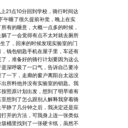
晚上21点10分回到学校，骑行时间达
六下午睡了很久提前补觉，晚上在实
了所有的睡意，大概一点多的时候，
上躺了一会觉得有点不太对就去厕所
发生了，回来的时候发现实验室的门
有，钱包钥匙手机在屋子里，车还有
完了，准备好的骑行计划要因为这么
于是深呼吸了一口气，告诉自己要冷
察了一下，走廊的窗户离阳台太远没
不出所料他并没有实验室的钥匙。我
车按照原计划出发，想到了明早谁有
甚至想到了怎么跟别人解释我穿着骑
上平静了几分钟之后，我决定还是应
门打开的方法，可我身上连一张类似
垃圾桶里找到了一张硬卡纸，虽然不