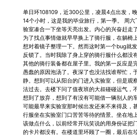
单日环108109，近300公里，凌晨4点出发，
14个小时，这是我的毕业旅行，第一季。 周
验室凑合一下坐等天亮出发。内心的兴奋赶走
为了找点事情做就早早换上了骑行服，在躺椅
想对着镜子整理一下。然而这时第一个bug就
反锁了。当时我除了身上穿的骑行服什么都没
其他的骑行装备都在屋子里。我的第一反应是
愚蠢的原因泡汤了。夜深了也没法找谁帮忙，
静。想到可以从阳台的门进入实验室，但是观
法过去。去楼下问了值夜班的大叔碰碰运气，
想到了放弃，想到了有没有可能借一辆别人的
可能最早来实验室那时候出发还来不来得及，
行服坐在实验室门口苦苦等待的情景。坐在地
该做点什么，以前经常开玩笑说的用身份证把
的卡片都没有。在楼道里环顾了一圈，最后在