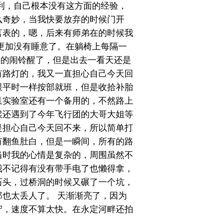
利，自己根本没有这方面的经验，
么奇妙，当我快要放弃的时候门开
言表的，嗯，后来有师弟在的时候我
更加没有睡意了。在躺椅上每隔一
45的闹铃醒了，但是出去一看天还是
有路灯的，我又一直担心自己今天回
跟平时一样按部就班，但是收拾补胎
且实验室还有一个备用的，不然路上
候还遇到了今年飞行团的大哥大姐等
是担心自己今天回不来，所以简单打
有翻鱼肚白，但是一瞬间，所有的路
当时我的心情是复杂的，周围虽然不
我不记得有没有带手电了也懒得拿，
石头，过桥洞的时候又碾了一个坑，
也太丢人了。 天渐渐亮了，因为
守，速度不算太快。在永定河畔还拍