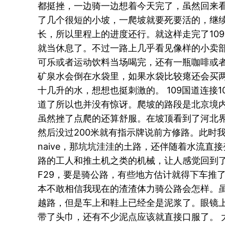
都挺挫，一边骑一边想着今天完了，虽然回来看
了几个很短的小坡，一爬坡就要死要活的，继
长，所以里程上的进度还行。就这样走完了10
就当休息了。不过一路上几乎看见像样的小卖
可乐或者运动饮料当场喝完，还有一瓶咖啡或
矿泉水会倒在水袋里，如果水袋比较瘪还会买
十几升的水，想想也挺刺激的。 109国道连接
道了所以也并没有惊讶。爬坡的路段是北京境
虽然挫了点爬的还算舒服。在坡顶看到了河北
然后没过200米就有指示牌说前方修路。此时
naive，那坑坑洼洼的土路，还伴随着水流直
路的工人和推土机之类的机械，让人感觉回到
F29，要是骑公路，有些地方估计就得下车推了
本不敢相信我现在的渣渣体力骑公路会怎样。
越路，但是车上和鞋上已经全是泥浆了。眼镜
带了头巾，还有不少泥点应该就直接口服了。 大