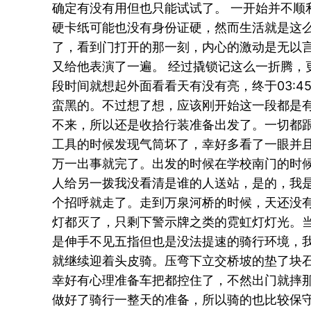
确定有没有用但也只能试试了。 一开始并不顺
硬卡纸可能也没有身份证硬，然而生活就是这
了，看到门打开的那一刻，内心的激动是无以
又给他表演了一遍。 经过撬锁记这么一折腾，
段时间就想起外面看看天有没有亮，终于03:
蛮黑的。不过想了想，应该刚开始这一段都是
不来，所以还是收拾行装准备出发了。一切都
工具的时候发现气筒坏了，幸好多看了一眼并
万一出事就完了。出发的时候在学校南门的时
人给另一拨我没看清是谁的人送站，是的，我
个招呼就走了。走到万泉河桥的时候，天还没
灯都灭了，只剩下警示牌之类的霓虹灯灯光。
是伸手不见五指但也是没法提速的骑行环境，
就继续迎着头皮骑。压弯下立交桥坡的垫了块
幸好有心理准备车把都控住了，不然出门就摔那
做好了骑行一整天的准备，所以骑的也比较保