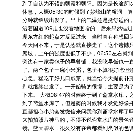
到了自认为不错的朝霞和朝阳。因为是长途所以
休息，大概05:30的时候到了妙峰山的桥洞，
分钟就继续出发了。早上的气温还是挺舒适的
沿着国道109走也没看地图啥的，后来果然错
爬东方红的起点才反应过来。当时真有种想回
今天回不来，于是认怂就直接走了，这个遗憾只
爬坡，上午的强度也低了不少，06:50左右就
旁边有一家卖包子的早餐铺，我没吃早饭也一
了。两个包子一碗小米粥，包子不算很好吃但
心急。猛吃了好几口咸菜，就当给今天提前补
别就继续出发了。一开始骑的很慢，主要是为
下来。 大概08:47的时候终于到了斋堂水库
到了斋堂水库了，但是骑的时候我才发觉好像
直都担心小弟会发微信来问我你到斋堂水库了
来拍拍照片神马的，不得不说斋堂水库的景色
镜。蓝天碧水，很久没有在帝都看到类似的色调