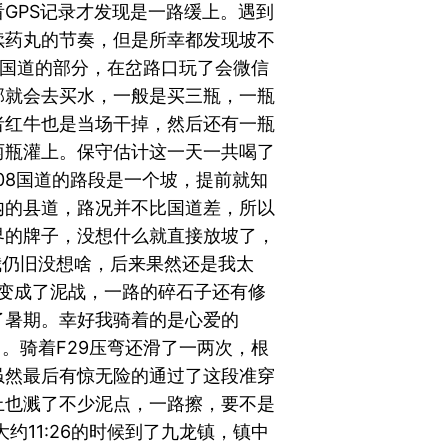
GPS记录才发现是一路缓上。遇到
续药丸的节奏，但是所幸都发现坡不
9国道的部分，在岔路口玩了会微信
部就会去买水，一般是买三瓶，一瓶
者红牛也是当场干掉，然后还有一瓶
两瓶灌上。保守估计这一天一共喝了
108国道的路段是一个坡，提前就知
内的县道，路况并不比国道差，所以
界的牌子，没想什么就直接放坡了，
我仍旧没想啥，后来果然还是我太
接变成了泥战，一路的碎石子还有修
了暑期。幸好我骑着的是心爱的
。骑着F29压弯还滑了一两次，根
虽然最后有惊无险的通过了这段准穿
上也溅了不少泥点，一路擦，要不是
约11:26的时候到了九龙镇，镇中