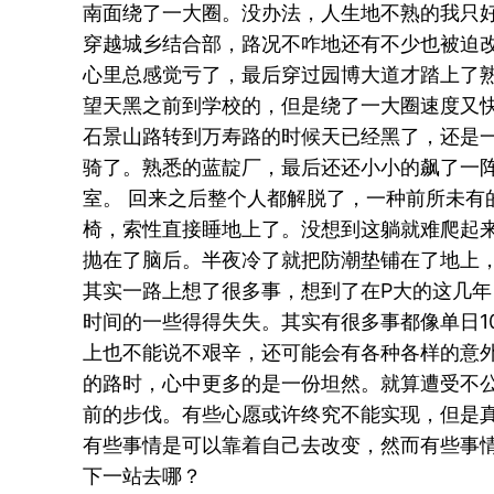
南面绕了一大圈。没办法，人生地不熟的我只
穿越城乡结合部，路况不咋地还有不少也被迫
心里总感觉亏了，最后穿过园博大道才踏上了熟
望天黑之前到学校的，但是绕了一大圈速度又
石景山路转到万寿路的时候天已经黑了，还是
骑了。熟悉的蓝靛厂，最后还还小小的飙了一阵，
室。 回来之后整个人都解脱了，一种前所未有
椅，索性直接睡地上了。没想到这躺就难爬起
抛在了脑后。半夜冷了就把防潮垫铺在了地上
其实一路上想了很多事，想到了在P大的这几
时间的一些得得失失。其实有很多事都像单日10
上也不能说不艰辛，还可能会有各种各样的意
的路时，心中更多的是一份坦然。就算遭受不
前的步伐。有些心愿或许终究不能实现，但是
有些事情是可以靠着自己去改变，然而有些事情
下一站去哪？