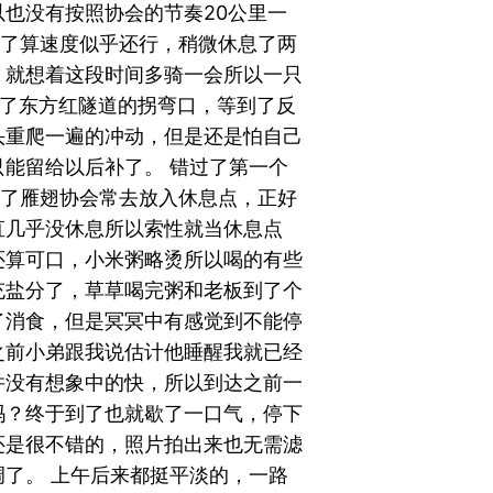
也没有按照协会的节奏20公里一
算了算速度似乎还行，稍微休息了两
，就想着这段时间多骑一会所以一只
过了东方红隧道的拐弯口，等到了反
头重爬一遍的冲动，但是还是怕自己
能留给以后补了。 错过了第一个
到了雁翅协会常去放入休息点，正好
直几乎没休息所以索性就当休息点
还算可口，小米粥略烫所以喝的有些
充盐分了，草草喝完粥和老板到了个
了消食，但是冥冥中有感觉到不能停
，之前小弟跟我说估计他睡醒我就已经
并没有想象中的快，所以到达之前一
吗？终于到了也就歇了一口气，停下
还是很不错的，照片拍出来也无需滤
了。 上午后来都挺平淡的，一路