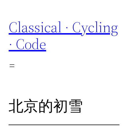
Skip
to
Classical · Cycling
content
· Code
北京的初雪