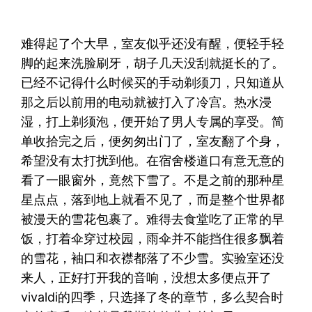
难得起了个大早，室友似乎还没有醒，便轻手轻
脚的起来洗脸刷牙，胡子几天没刮就挺长的了。
已经不记得什么时候买的手动剃须刀，只知道从
那之后以前用的电动就被打入了冷宫。热水浸
湿，打上剃须泡，便开始了男人专属的享受。简
单收拾完之后，便匆匆出门了，室友翻了个身，
希望没有太打扰到他。在宿舍楼道口有意无意的
看了一眼窗外，竟然下雪了。不是之前的那种星
星点点，落到地上就看不见了，而是整个世界都
被漫天的雪花包裹了。难得去食堂吃了正常的早
饭，打着伞穿过校园，雨伞并不能挡住很多飘着
的雪花，袖口和衣襟都落了不少雪。实验室还没
来人，正好打开我的音响，没想太多便点开了
vivaldi的四季，只选择了冬的章节，多么契合时